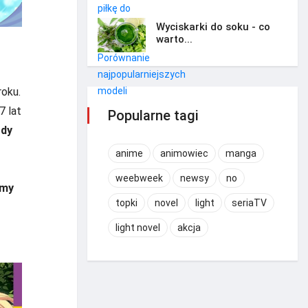
Wyciskarki do soku - co
warto...
roku.
7 lat
Popularne tagi
dy
anime
animowiec
manga
weebweek
newsy
no
emy
topki
novel
light
seriaTV
light novel
akcja