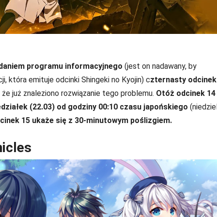
 nadaniem programu informacyjnego
(jest on nadawany, by
, która emituje odcinki Shingeki no Kyojin) c
zternasty odcinek
ę, że już znaleziono rozwiązanie tego problemu.
Otóż odcinek 14
edziałek (22.03) od godziny 00:10 czasu japońskiego
(niedzie
cinek 15 ukaże się z 30-minutowym poślizgiem.
nicles