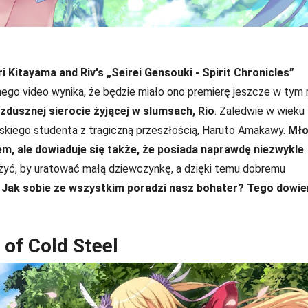
i Kitayama and Riv's „Seirei Gensouki - Spirit Chronicles”
ego video wynika, że będzie miało ono premierę jeszcze w tym 
ezdusznej sierocie żyjącej w slumsach, Rio
. Zaledwie w wieku 
ońskiego studenta z tragiczną przeszłością, Haruto Amakawy.
Mło
, ale dowiaduje się także, że posiada naprawdę niezwykle
użyć, by uratować małą dziewczynkę, a dzięki temu dobremu
.
Jak sobie ze wszystkim poradzi nasz bohater? Tego dowi
 of Cold Steel