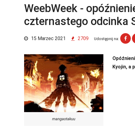
WeebWeek - opóźnieni
czternastego odcinka S
15 Marzec 2021
2709
Udostępnij na:
Opóźnieni
Kyojin, a
mangaotakuu