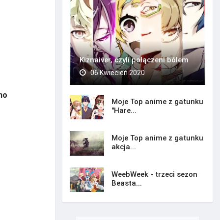
Kiznaiver, czyli połączeni bólem
06 Kwiecień 2020
no
Moje Top anime z gatunku
"Hare...
Moje Top anime z gatunku
akcja...
WeebWeek - trzeci sezon
Beasta...