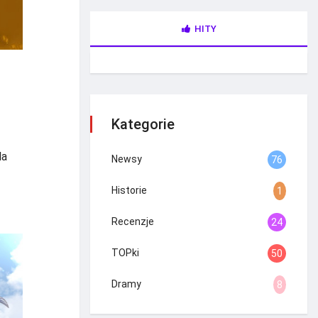
HITY
Kategorie
la
Newsy
76
Historie
1
Recenzje
24
TOPki
50
Dramy
8