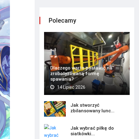
Polecamy
Dlaczego warto postawić na
zrobotyzowaną formę
spawania?
14 Lipiec 2026
Jak stworzyć
zbilansowany lunc...
Jak wybrać piłkę do
siatkówki...