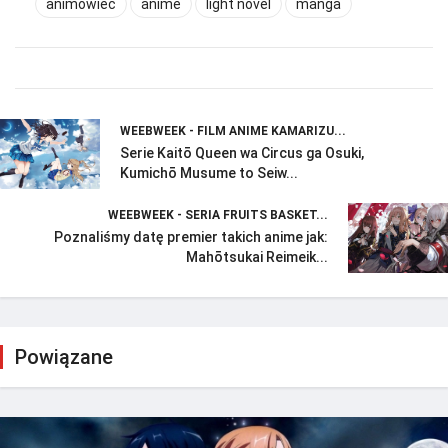
animowiec
anime
light novel
manga
WEEBWEEK - FILM ANIME KAMARIZU...
Serie Kaitō Queen wa Circus ga Osuki,
Kumichō Musume to Seiw...
WEEBWEEK - SERIA FRUITS BASKET...
Poznaliśmy datę premier takich anime jak:
Mahōtsukai Reimeik...
Powiązane