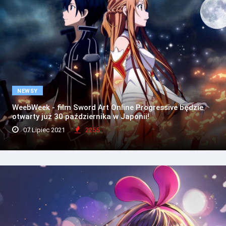
NEWSY
WeebWeek - film Sword Art Online Progressive będzie
otwarty już 30 października w Japonii!
07 Lipiec 2021
2255