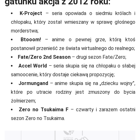
gatunku akcja z 2012 roku:
K-Project
– seria opowiada o siedmiu królach i
chłopaku, który został wmieszany w sprawę głośnego
morderstwa;
Btooom!
– anime o pewnej grze, którą ktoś
postanowił przenieść ze świata wirtualnego do realnego;
Fate/Zero 2nd Season
– drugi sezon Fate/Zero;
Accel World
– seria skupia się na chłopaku o słabej
samoocenie, który dostaje ciekawą propozycję;
Jormungand
– anime skupia się na „dziecku wojny”,
które po utracie rodziny jest zmuszony do bycia
żołnierzem;
Zero no Tsukaima
F
– czwarty i zarazem ostatni
sezon Zero no Tsukaima.