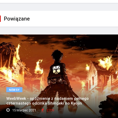
Powiązane
NEWSY
WeebWeek - opóźnienie z nadaniem pełnego
czternastego odcinka Shingeki no Kyojin
15 Marzec 2021
2709