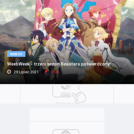
NEWSY
WeebWeek - trzeci sezon Beastars potwierdzony!
29 Lipiec 2021
2826