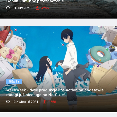
Goblin - smutne przeznaczenie
18 Luty 2021
4255
NEWSY
WeebWeek - dwie produkcje life-action na podstawie
mangi już niedługo na Netflixie!
13 Kwiecień 2021
2668