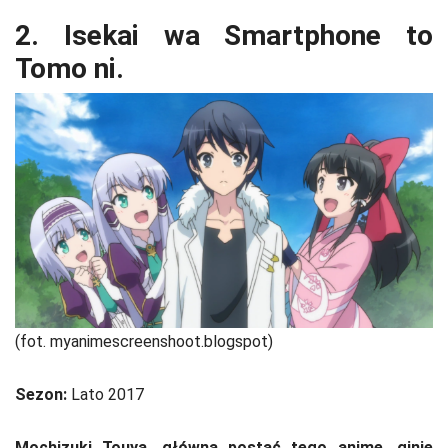
2. Isekai wa Smartphone to
Tomo ni.
(fot. myanimescreenshoot.blogspot)
Sezon:
Lato 2017
Mochizuki Touya, główna postać tego anime, ginie