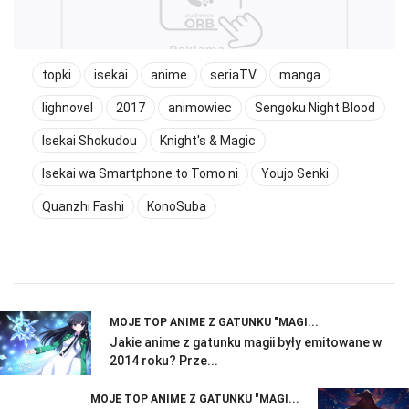
topki
isekai
anime
seriaTV
manga
lighnovel
2017
animowiec
Sengoku Night Blood
Isekai Shokudou
Knight's & Magic
Isekai wa Smartphone to Tomo ni
Youjo Senki
Quanzhi Fashi
KonoSuba
MOJE TOP ANIME Z GATUNKU "MAGI...
Jakie anime z gatunku magii były emitowane w
2014 roku? Prze...
MOJE TOP ANIME Z GATUNKU "MAGI...