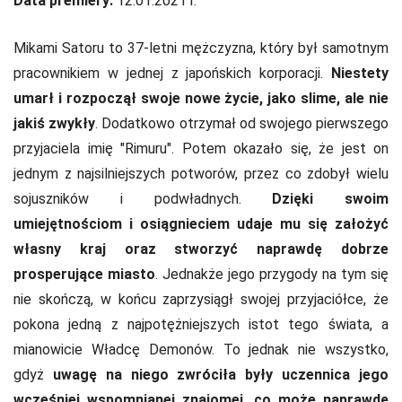
Data premiery:
12.01.2021 r.
Mikami Satoru to 37-letni mężczyzna, który był samotnym
pracownikiem w jednej z japońskich korporacji.
Niestety
umarł i rozpoczął swoje nowe życie, jako slime, ale nie
jakiś zwykły
. Dodatkowo otrzymał od swojego pierwszego
przyjaciela imię "Rimuru". Potem okazało się, że jest on
jednym z najsilniejszych potworów, przez co zdobył wielu
sojuszników i podwładnych.
Dzięki swoim
umiejętnościom i osiągnieciem udaje mu się założyć
własny kraj oraz stworzyć naprawdę dobrze
prosperujące miasto
. Jednakże jego przygody na tym się
nie skończą, w końcu zaprzysiągł swojej przyjaciółce, że
pokona jedną z najpotężniejszych istot tego świata, a
mianowicie Władcę Demonów. To jednak nie wszystko,
gdyż
uwagę na niego zwróciła były uczennica jego
wcześniej wspomnianej znajomej, co może naprawdę