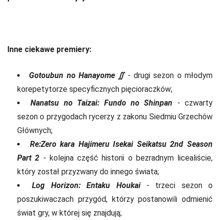
Inne ciekawe premiery:
Gotoubun no Hanayome ∬
- drugi sezon o młodym
korepetytorze specyficznych pięcioraczków;
Nanatsu no Taizai: Fundo no Shinpan
- czwarty
sezon o przygodach rycerzy z zakonu Siedmiu Grzechów
Głównych;
Re:Zero kara Hajimeru Isekai Seikatsu 2nd Season
Part 2
- kolejna część historii o bezradnym licealiście,
który został przyzwany do innego świata;
Log Horizon: Entaku Houkai
- trzeci sezon o
poszukiwaczach przygód, którzy postanowili odmienić
świat gry, w której się znajdują;