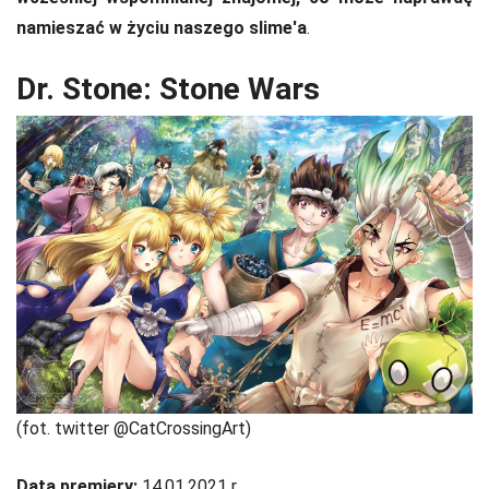
namieszać w życiu naszego slime'a
.
Dr. Stone: Stone Wars
(fot. twitter @CatCrossingArt)
Data premiery:
14.01.2021 r.