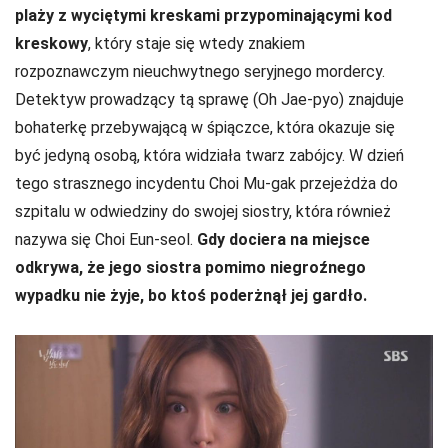
plaży z wyciętymi kreskami przypominającymi kod
kreskowy
, który staje się wtedy znakiem
rozpoznawczym nieuchwytnego seryjnego mordercy.
Detektyw prowadzący tą sprawę (Oh Jae-pyo) znajduje
bohaterkę przebywającą w śpiączce, która okazuje się
być jedyną osobą, która widziała twarz zabójcy. W dzień
tego strasznego incydentu Choi Mu-gak przejeżdża do
szpitalu w odwiedziny do swojej siostry, która również
nazywa się Choi Eun-seol.
Gdy dociera na miejsce
odkrywa, że jego siostra pomimo niegroźnego
wypadku nie żyje, bo ktoś poderżnął jej gardło.