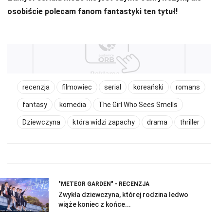
osobiście polecam fanom fantastyki ten tytuł!
recenzja
filmowiec
serial
koreański
romans
fantasy
komedia
The Girl Who Sees Smells
Dziewczyna
która widzi zapachy
drama
thriller
"METEOR GARDEN" - RECENZJA
Zwykła dziewczyna, której rodzina ledwo
wiąże koniec z końce...