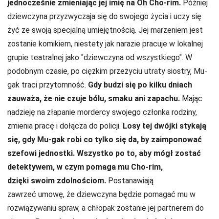
jednocześnie zmieniając jej imię na Oh Cho-rim.
Później
dziewczyna przyzwyczaja się do swojego życia i uczy się
żyć ze swoją specjalną umiejętnością. Jej marzeniem jest
zostanie komikiem, niestety jak narazie pracuje w lokalnej
grupie teatralnej jako "dziewczyna od wszystkiego". W
podobnym czasie, po ciężkim przeżyciu utraty siostry, Mu-
gak traci przytomność.
Gdy budzi się po kilku dniach
zauważa, że nie czuje bólu, smaku ani zapachu.
Mając
nadzieję na złapanie mordercy swojego członka rodziny,
zmienia pracę i dołącza do policji.
Losy tej dwójki stykają
się, gdy Mu-gak robi co tylko się da, by zaimponować
szefowi jednostki. Wszystko po to, aby mógł zostać
detektywem, w czym pomaga mu Cho-rim,
dzięki swoim zdolnościom.
Postanawiają
zawrzeć umowę, że dziewczyna będzie pomagać mu w
rozwiązywaniu spraw, a chłopak zostanie jej partnerem do