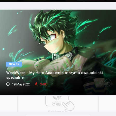
NEWSY
WeebWeek - My Hero Academia otrzyma dwa odcinki
specjalne!
19 Maj 2022
3490