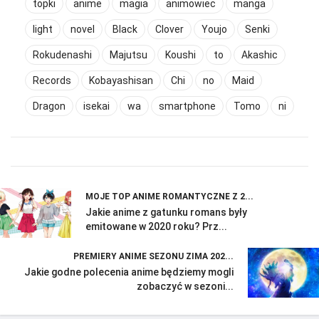
topki
anime
magia
animowiec
manga
light
novel
Black
Clover
Youjo
Senki
Rokudenashi
Majutsu
Koushi
to
Akashic
Records
Kobayashisan
Chi
no
Maid
Dragon
isekai
wa
smartphone
Tomo
ni
MOJE TOP ANIME ROMANTYCZNE Z 2...
Jakie anime z gatunku romans były
emitowane w 2020 roku? Prz...
PREMIERY ANIME SEZONU ZIMA 202...
Jakie godne polecenia anime będziemy mogli
zobaczyć w sezoni...