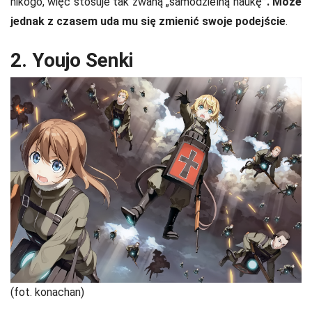
nikogo, więc stosuje tak zwaną „samodzielną naukę
”. Może
jednak z czasem uda mu się zmienić swoje podejście
.
2. Youjo Senki
(fot. konachan)