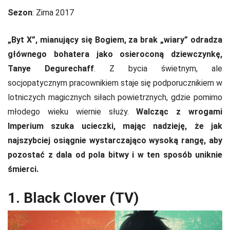
Sezon
: Zima 2017
„Byt X”, mianujący się Bogiem, za brak „wiary” odradza
głównego bohatera jako osieroconą dziewczynkę,
Tanye Degurechaff
. Z bycia świetnym, ale
socjopatycznym pracownikiem staje się podporucznikiem w
lotniczych magicznych siłach powietrznych, gdzie pomimo
młodego wieku wiernie służy.
Walcząc z wrogami
Imperium szuka ucieczki, mając nadzieję, że jak
najszybciej osiągnie wystarczająco wysoką rangę, aby
pozostać z dala od pola bitwy i w ten sposób uniknie
śmierci.
1. Black Clover (TV)