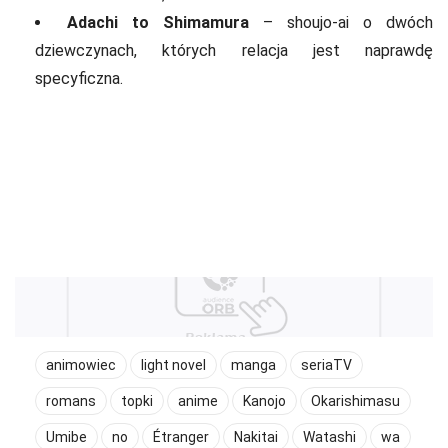
Adachi to Shimamura
– shoujo-ai o dwóch
dziewczynach, których relacja jest naprawdę
specyficzna.
animowiec
light novel
manga
seriaTV
romans
topki
anime
Kanojo
Okarishimasu
Umibe
no
Étranger
Nakitai
Watashi
wa