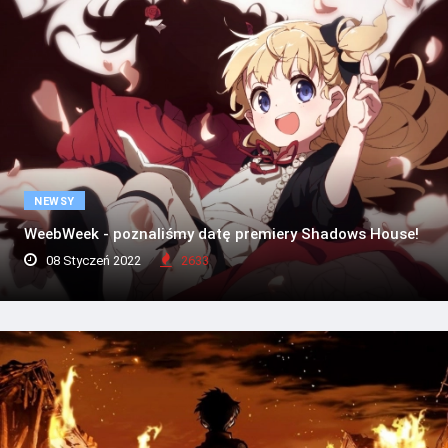
NEWSY
WeebWeek - poznaliśmy datę premiery Shadows House!
08 Styczeń 2022
2633