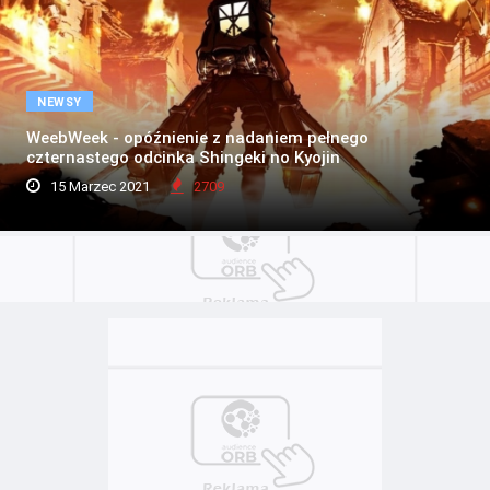
NEWSY
WeebWeek - opóźnienie z nadaniem pełnego
czternastego odcinka Shingeki no Kyojin
15 Marzec 2021
2709