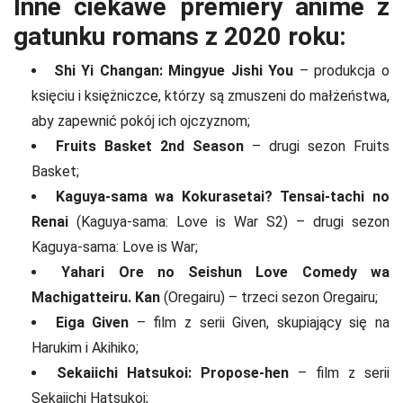
Inne ciekawe premiery anime z
gatunku romans z 2020 roku:
Shi Yi Changan: Mingyue Jishi You
– produkcja o
księciu i księżniczce, którzy są zmuszeni do małżeństwa,
aby zapewnić pokój ich ojczyznom;
Fruits Basket 2nd Season
– drugi sezon Fruits
Basket;
Kaguya-sama wa Kokurasetai? Tensai-tachi no
Renai
(Kaguya-sama: Love is War S2) – drugi sezon
Kaguya-sama: Love is War;
Yahari Ore no Seishun Love Comedy wa
Machigatteiru. Kan
(Oregairu) – trzeci sezon Oregairu;
Eiga Given
– film z serii Given, skupiający się na
Harukim i Akihiko;
Sekaiichi Hatsukoi: Propose-hen
– film z serii
Sekaiichi Hatsukoi;