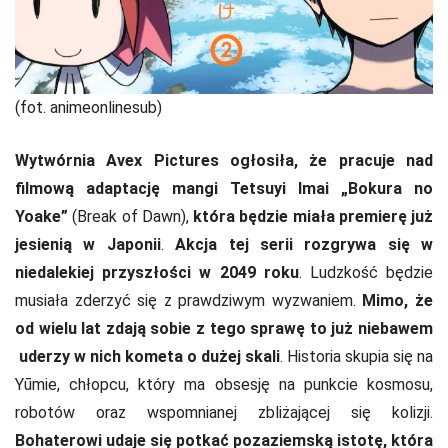
(fot. animeonlinesub)
Wytwórnia Avex Pictures ogłosiła, że pracuje nad
filmową adaptację mangi Tetsuyi Imai „Bokura no
Yoake”
(Break of Dawn),
która będzie miała premierę już
jesienią w Japonii
.
Akcja tej serii rozgrywa się w
niedalekiej przyszłości w 2049 roku
. Ludzkość będzie
musiała zderzyć się z prawdziwym wyzwaniem.
Mimo, że
od wielu lat zdają sobie z tego sprawę to już niebawem
uderzy w nich kometa o dużej skali
. Historia skupia się na
Yūmie, chłopcu, który ma obsesję na punkcie kosmosu,
robotów oraz wspomnianej zbliżającej się kolizji.
Bohaterowi udaje się potkać pozaziemską istotę, która