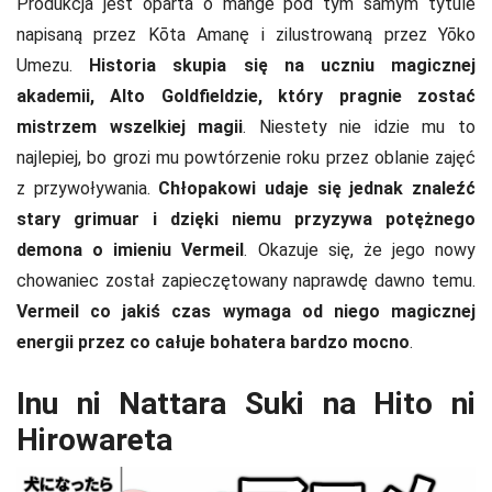
Produkcja jest oparta o mange pod tym samym tytule
napisaną przez Kōta Amanę i zilustrowaną przez Yōko
Umezu.
Historia skupia się na uczniu magicznej
akademii, Alto Goldfieldzie, który pragnie zostać
mistrzem wszelkiej magii
. Niestety nie idzie mu to
najlepiej, bo grozi mu powtórzenie roku przez oblanie zajęć
z przywoływania.
Chłopakowi udaje się jednak znaleźć
stary grimuar i dzięki niemu przyzywa potężnego
demona o imieniu Vermeil
. Okazuje się, że jego nowy
chowaniec został zapieczętowany naprawdę dawno temu.
Vermeil co jakiś czas wymaga od niego magicznej
energii przez co całuje bohatera bardzo mocno
.
Inu ni Nattara Suki na Hito ni
Hirowareta