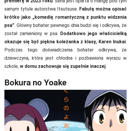
premierę w 2023 roku
. Seria jest oparta o mangę pod tym
samym tytule autorstwa Itsutsuse.
Fabułę można opisać
krótko jako „komedię romantyczną z punktu widzenia
psa”
. Główny bohater pewnego dnia budzi się i odkrywa, że
został zamieniony w psa.
Dodatkowo jego właścicielką
okazuje się być piękna koleżanka z klasy, Karen Inukai
.
Podczas tego doświadczenia bohater odkrywa, że
dziewczyna, która jest chłodna i pozbawiona wyrazu w
szkole,
w domu zachowuje się zupełnie inaczej
.
Bokura no Yoake