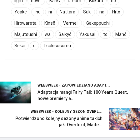
light
novel
BanG
Dream
Bokura
no
Yoake
Inu
ni
Nattara
Suki
na
Hito
Hirowareta
Kinsō
Vermeil
Gakeppuchi
Majutsushi
wa
Saikyō
Yakusai
to
Mahō
Sekai
o
Tsukisusumu
WEEBWEEK - ZAPOWIEDZIANO ADAPT...
Adaptacja mangi Fairy Tail: 100 Years Quest,
nowe premiery a...
WEEBWEEK - KOLEJNY SEZON OVERL...
Potwierdzono kolejny sezony anime takich
jak: Overlord, Made...