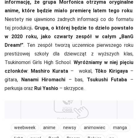
informację, że grupa Morfonica otrzyma oryginalne
anime, które będzie miało premierę latem tego roku
.
Niestety nie ujawniono żadnych informacji co do formatu
tej produkcji
. Grupa, o której będzie to dzieło powstało
w 2020 roku, jako czwarty zespół w całym „BanG
Dream!”
. Ten zespół tworzą uczennice pierwszego roku
prestiżowej szkoły dla dziewcząt z wyższych klas,
Tsukinomori Girls High School.
Wyróżniamy w niej pięciu
członków
:
Mashiro Kurata
– wokal,
Tōko Kirigaya
–
gitara,
Nanami Hiromachi
– bas,
Tsukushi Futaba
–
perkusja oraz
Rui Yashio
– skrzypce.
weebweek
anime
newsy
animowiec
manga