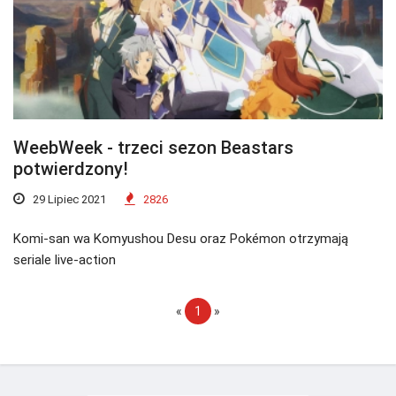
WeebWeek - trzeci sezon Beastars
potwierdzony!
29 Lipiec 2021
2826
Komi-san wa Komyushou Desu oraz Pokémon otrzymają
seriale live-action
«
1
»